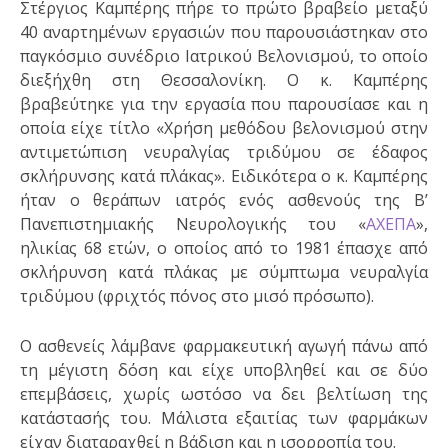
Στέργιος Καμπέρης πήρε το πρώτο βραβείο μεταξύ
40 αναρτημένων εργασιών που παρουσιάστηκαν στο
παγκόσμιο συνέδριο Ιατρικού Βελονισμού, το οποίο
διεξήχθη στη Θεσσαλονίκη. Ο κ. Καμπέρης
βραβεύτηκε για την εργασία που παρουσίασε και η
οποία είχε τίτλο «Χρήση μεθόδου βελονισμού στην
αντιμετώπιση νευραλγίας τριδύμου σε έδαφος
σκλήρυνσης κατά πλάκας». Ειδικότερα ο κ. Καμπέρης
ήταν ο θεράπων ιατρός ενός ασθενούς της Β’
Πανεπιστημιακής Νευρολογικής του «
ΑΧΕΠΑ
»,
ηλικίας 68 ετών, ο οποίος από το 1981 έπασχε από
σκλήρυνση κατά πλάκας με σύμπτωμα νευραλγία
τριδύμου (φριχτός πόνος στο μισό πρόσωπο).
Ο ασθενείς λάμβανε φαρμακευτική αγωγή πάνω από
τη μέγιστη δόση και είχε υποβληθεί και σε δύο
επεμβάσεις, χωρίς ωστόσο να δει βελτίωση της
κατάστασής του. Μάλιστα εξαιτίας των φαρμάκων
είχαν διαταραχθεί η βάδιση και η ισορροπία του.