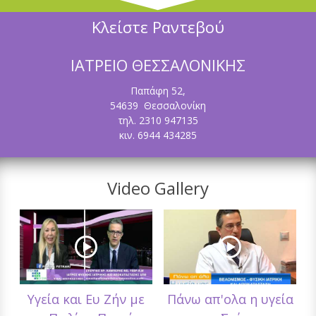
Κλείστε Ραντεβού
ΙΑΤΡΕΙΟ ΘΕΣΣΑΛΟΝΙΚΗΣ
Παπάφη 52,
54639 Θεσσαλονίκη
τηλ. 2310 947135
κιν. 6944 434285
Video Gallery
Υγεία και Ευ Ζήν με
Πάνω απ'ολα η υγεία