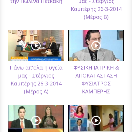
την Πωλίνα Πετκάκη
μας - Στέργιος
Καμπέρης 26-3-2014
(Μέρος Β)
Πάνω απ'ολα η υγεία
ΦΥΣΙΚΗ ΙΑΤΡΙΚΗ &
μας - Στέργιος
ΑΠΟΚΑΤΑΣΤΑΣΗ
Καμπέρης 26-3-2014
ΦΥΣΙΑΤΡΟΣ
(Μέρος Α)
ΚΑΜΠΕΡΗΣ