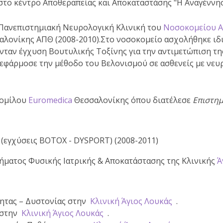
 στο κέντρο Αποθεραπείας και Αποκαταστάσης
"Η Αναγέννησ
 Πανεπιστημιακή Νευρολογική Κλινική του
Νοσοκομείου 
ονίκης ΑΠΘ (2008-2010).Στο νοσοκομείο ασχολήθηκε ιδια
ταν έγχυση Βουτυλικής Τοξίνης για την αντιμετώπιση της
 εφάρμοσε την μέθοδο του
Βελονισμού
σε ασθενείς με νευ
ομίλου
Euromedica
Θεσσαλονίκης όπου διατέλεσε
Επιστημ
 (εγχύσεις
BOTOX - DYSPORT
) (2008-2011)
ήματος Φυσικής Ιατρικής & Αποκατάστασης της Κλινικής
Ά
τητας – Δυστονίας στην
Κλινική Άγιος Λουκάς
.
 στην
Κλινική Άγιος Λουκάς
.