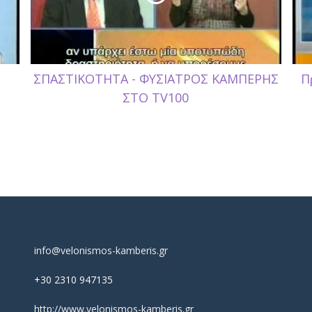
ΣΠΑΣΤΙΚΟΤΗΤΑ - ΦΥΣΙΑΤΡΟΣ ΚΑΜΠΕΡΗΣ
Π
ΣΤΟ TV100
info@velonismos-kamberis.gr
+30 2310 947135
http://www.velonismos-kamberis.gr