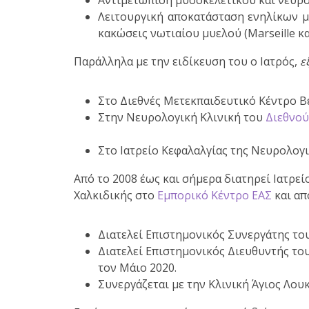
Αντιμετώπιση μυοσκελετικού και νευρ
Λειτουργική αποκατάσταση ενηλίκων με
κακώσεις νωτιαίου μυελού (Μarseille κα
Παράλληλα με την ειδίκευση του ο Ιατρός,
ε
Στο Διεθνές Μετεκπαιδευτικό Κέντρο Β
Στην Νευρολογική Κλινική του
Διεθνού
Στο Ιατρείο Κεφαλαλγίας της Νευρολογ
Από το 2008 έως και σήμερα διατηρεί
Iατρεί
Χαλκιδικής στο
Εμπορικό Κέντρο ΕΑΣ
και απ
Διατελεί
Επιστημονικός Συνεργάτης
του
Διατελεί
Επιστημονικός Διευθυντής
του
τον Μάιο 2020.
Συνεργάζεται με την
Κλινική Άγιος Λου