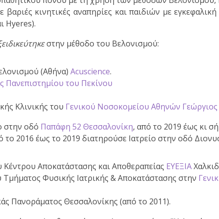
οπαθητικού πόνου με τη χρήση των μεθόδων Βελονισμού, 
 βαριές κινητικές αναπηρίες και παιδιών με εγκεφαλική
ι Hyeres).
ξειδικεύτηκε
στην μέθοδο του Βελονισμού:
ελονισμού (Αθήνα)
Acuscience
.
ς Πανεπιστημίου του Πεκίνου
ικής Κλινικής του
Γενικού Νοσοκομείου Αθηνών Γεώργιος 
ο
στην οδό
Παπάφη 52 Θεσσαλονίκη
, από το 2019 έως κι σ
ό το 2016 έως το 2019 διατηρούσε
Ιατρείο
στην οδό Διονυ
 Κέντρου Αποκατάστασης και Αποθεραπείας
ΕΥΕΞΙΑ
Χαλκιδ
 Τμήματος Φυσικής Ιατρικής & Αποκατάστασης στην
Γενι
κάς
Πανοράματος Θεσσαλονίκης (από το 2011).