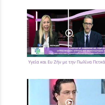
Υγεία και Ευ Ζήν με την Πωλίνα Πετκ