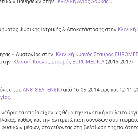
λετικών Παθήσεων στην
Κλινική Άγιος Λουκάς
.
μήματος Φυσικής Ιατρικής & Αποκατάστασης στην
Κλινική
τητας – Δυστονίας στην
Κλινική Κυανός Σταυρός EUROME
ύ στην
Κλινική Κυανός Σταυρός EUROMEDICA
(2016-2017).
Πόνου του
ΑΝΘ ΘΕΑΓΕΝΕΙΟ
από 16-05-2014 έως και 12-11-
γίας
.
υνέδρια τα οποία είχαν ως θέμα την κινητική και λειτουρ
Πλάκας, καθώς και την αντιμετώπιση συνοδών συμπτωμάτω
φυσικών μέσων, στοχεύοντας στη βελτίωση της ποιότητα