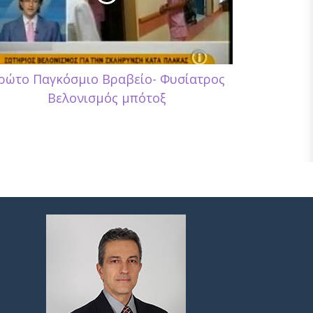
ρώτο Παγκόσμιο Βραβείο- Φυσίατρος
Βελονισμός μπότοξ