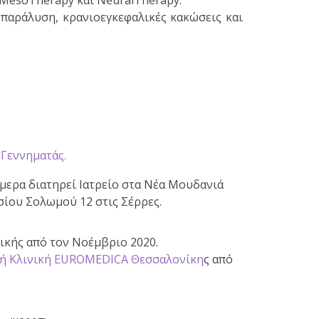
MesoTherapy και NeuralTherapy.
 παράλυση, κρανιοεγκεφαλικές κακώσεις και
Γεννηματάς.
ήμερα διατηρεί
Ιατρείο
στα Νέα Μουδανιά
σίου Σολωμού 12 στις Σέρρες.
ικής από τον Νοέμβριο 2020.
κή Κλινική EUROMEDICA Θεσσαλονίκη
ς από